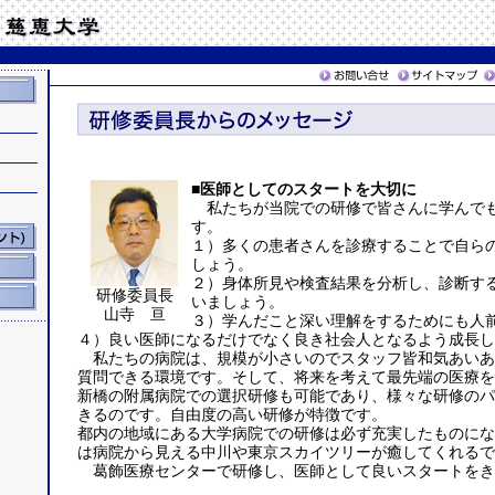
■医師としてのスタートを大切に
私たちが当院での研修で皆さんに学んで
す。
１）多くの患者さんを診療することで自ら
しょう。
２）身体所見や検査結果を分析し、診断す
研修委員長
いましょう。
山寺 亘
３）学んだこと深い理解をするためにも人
４）良い医師になるだけでなく良き社会人となるよう成長し
私たちの病院は、規模が小さいのでスタッフ皆和気あいあ
質問できる環境です。そして、将来を考えて最先端の医療を
新橋の附属病院での選択研修も可能であり、様々な研修のパ
きるのです。自由度の高い研修が特徴です。
都内の地域にある大学病院での研修は必ず充実したものにな
は病院から見える中川や東京スカイツリーが癒してくれるで
葛飾医療センターで研修し、医師として良いスタートをき