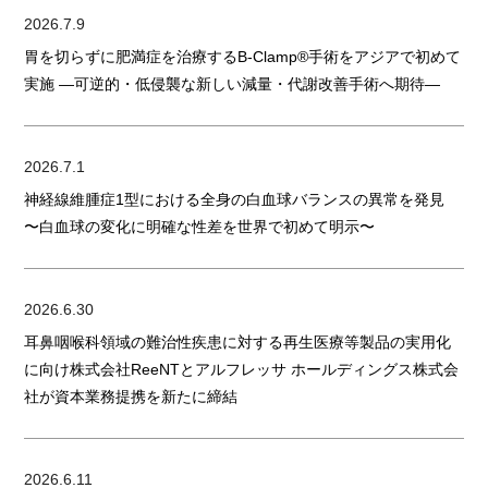
2026.7.9
胃を切らずに肥満症を治療するB-Clamp®手術をアジアで初めて
実施 ―可逆的・低侵襲な新しい減量・代謝改善手術へ期待―
2026.7.1
神経線維腫症1型における全身の白血球バランスの異常を発見
〜白血球の変化に明確な性差を世界で初めて明示〜
2026.6.30
耳鼻咽喉科領域の難治性疾患に対する再生医療等製品の実用化
に向け株式会社ReeNTとアルフレッサ ホールディングス株式会
社が資本業務提携を新たに締結
2026.6.11