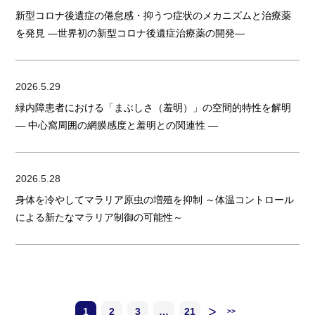
新型コロナ後遺症の倦怠感・抑うつ症状のメカニズムと治療薬
を発見 ―世界初の新型コロナ後遺症治療薬の開発―
2026.5.29
緑内障患者における「まぶしさ（羞明）」の空間的特性を解明
― 中心窩周囲の網膜感度と羞明との関連性 ―
2026.5.28
身体を冷やしてマラリア原虫の増殖を抑制 ～体温コントロール
による新たなマラリア制御の可能性～
>
1
2
3
…
21
>>