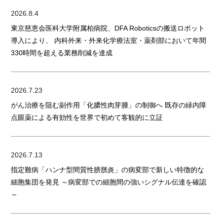
2026.8.4
東京慈恵会医科大学附属柏病院、DFA Roboticsの搬送ロボット
導入により、 内科外来・外来化学療法室・薬剤部において年間
330時間を超える業務削減を達成
2026.7.23
がん治療を阻む副作用「化膿性肉芽腫」の制御へ 既存の緑内障
点眼薬による有効性を世界で初めて客観的に立証
2026.7.13
指定難病「ハンナ型間質性膀胱炎」の病変部で新しい特徴的な
細胞集団を発見 ～病変部での細胞間の強いシグナル伝達を確認
～