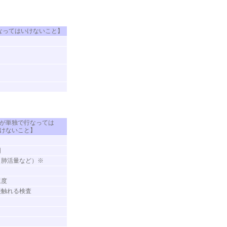
なってはいけないこと】
が単独で行なっては
けないこと】
図
（肺活量など）※
速度
接触れる検査