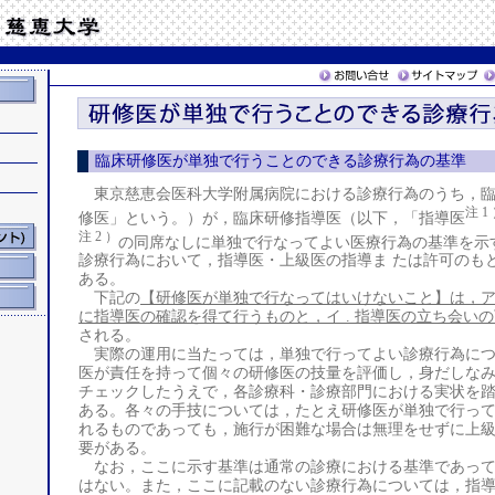
臨床研修医が単独で行うことのできる診療行為の基準
東京慈恵会医科大学附属病院における診療行為のうち，臨
注 1
修医」という。）が，臨床研修指導医（以下，「指導医
注 2 ）
の同席なしに単独で行なってよい医療行為の基準を示
診療行為において，指導医・上級医の指導ま たは許可のも
ある。
下記の
【研修医が単独で行なってはいけないこと】は，ア 
に指導医の確認を得て行うものと，イ . 指導医の立ち会い
される。
実際の運用に当たっては，単独で行ってよい診療行為につ
医が責任を持って個々の研修医の技量を評価し，身だしな
チェックしたうえで，各診療科・診療部門における実状を
ある。各々の手技については，たとえ研修医が単独で行っ
れるものであっても，施行が困難な場合は無理をせずに上
要がある。
なお，ここに示す基準は通常の診療における基準であって
はない。また，ここに記載のない診療行為については，指