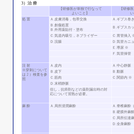
3）治 療
【研修医が単独で行なって
【研修医
よいこと】
い
処 置
Ａ.皮膚消毒，包帯交換
Ａ.ギプス巻
Ｂ.創傷処置
Ｂ.ギプスカ
Ｂ.外用薬貼付・塗布
Ｃ.気道内吸引，ネブライザー
Ｃ.胃管挿入 
Ｄ.浣腸
Ｄ.気管カニ
Ｅ.導尿 ※
Ｆ.気管挿管
注 射
Ａ.皮内
Ａ.中心静脈
※穿刺について
Ｂ.皮下
Ｂ.動脈
は 2 ）検査を参
Ｃ.筋肉
Ｃ.関節内 ※
照
Ｄ.末梢静脈
但し，抗癌剤などの薬剤漏出時の対
応について習熟が必要。
麻 酔
Ａ.局所浸潤麻酔
Ａ.脊椎麻酔
Ｂ.硬膜外麻
Ｃ.局所伝達
Ｄ.全身麻酔