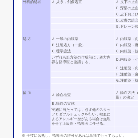
外科的処置
Ａ.抜糸，創傷処置
Ａ.皮下の止
Ｂ.深部の止
Ｃ.皮下およ
Ｄ.皮膚の縫合
Ｅ.ドレーン抜
処 方
Ａ.一般の内服薬
Ａ.内服薬（
Ｂ.注射処方（一般）
Ｂ.内服薬（
Ｃ.理学療法
Ｃ.内服薬（
いずれも処方箋の作成前に，処方内
Ｄ.内服薬（
容を指導医と協議する。
Ｅ.注射薬（
Ｆ.注射薬（
Ｇ.注射薬（
輸 血
Ａ.輸血方法
Ａ.輸血検査
量）の決定
Ｂ.輸血の実施
実施に当たっては，必ず他のスタッ
フとダブルチェックを行い，輸血に
よるアレルギー歴がある場合は無理
をせず上級医・指導医に任せる。
※ 手技に習熟し、指導医の許可があれば単独で行ってもよい。