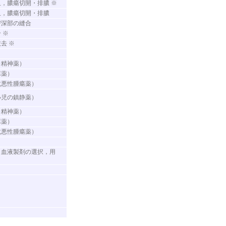
血，膿瘍切開・排膿 ※
血，膿瘍切開・排膿
び深部の縫合
 ※
去 ※
向精神薬）
麻薬）
抗悪性腫瘍薬）
小児の鎮静薬）
向精神薬）
麻薬）
抗悪性腫瘍薬）
（血液製剤の選択，用