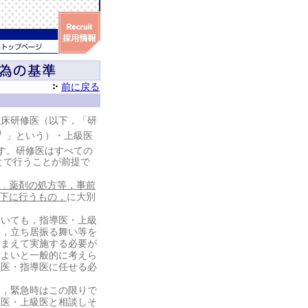
前に戻る
床研修医（以下，「研
 ）
」という）・上級医
す。研修医はすべての
とで行うことが前提で
. 薬剤の処方等，事前
の下に行うもの，
に大別
いても，指導医・上級
み，立ち居振る舞い等を
踏まえて実施する必要が
てよいと一般的に考えら
級医・指導医に任せる必
，緊急時はこの限りで
導医・上級医と相談しそ