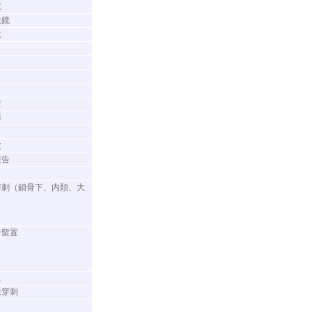
鏡
視鏡
鏡
査
影
波
報告
穿刺（鎖骨下、内頚、大
ン留置
血
脈穿刺