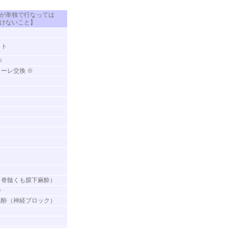
が単独で行なっては
けないこと】
き
ット
※
ューレ交換 ※
（脊髄くも膜下麻酔）
酔
麻酔（神経ブロック）