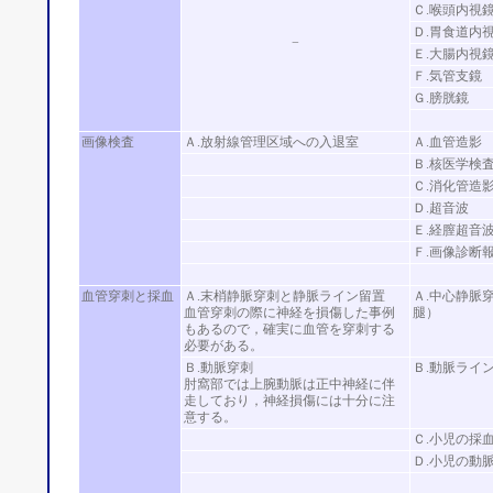
Ｃ.喉頭内視
Ｄ.胃食道内
−
Ｅ.大腸内視
Ｆ.気管支鏡
Ｇ.膀胱鏡
画像検査
Ａ.放射線管理区域への入退室
Ａ.血管造影
Ｂ.核医学検
Ｃ.消化管造
Ｄ.超音波
Ｅ.経膣超音
Ｆ.画像診断
血管穿刺と採血
Ａ.末梢静脈穿刺と静脈ライン留置
Ａ.中心静脈
血管穿刺の際に神経を損傷した事例
腿）
もあるので，確実に血管を穿刺する
必要がある。
Ｂ.動脈穿刺
Ｂ.動脈ライ
肘窩部では上腕動脈は正中神経に伴
走しており，神経損傷には十分に注
意する。
Ｃ.小児の採
Ｄ.小児の動