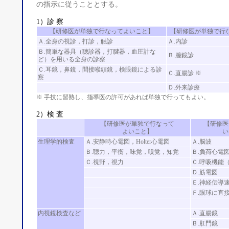
の指示に従うこととする。
1）診 察
【研修医が単独で行なってよいこと】
【研修医が単独で行
Ａ.全身の視診，打診，触診
Ａ.内診
Ｂ.簡単な器具（聴診器，打腱器，血圧計な
Ｂ.膣鏡診
ど）を用いる全身の診察
Ｃ.耳鏡，鼻鏡，間接喉頭鏡，検眼鏡による診
Ｃ.直腸診 ※
察
Ｄ.外来診療
※ 手技に習熟し、指導医の許可があれば単独で行ってもよい。
2）検 査
【研修医が単独で行なって
【研修医
よいこと】
い
生理学的検査
Ａ.安静時心電図，Holter心電図
Ａ.脳波
Ｂ.聴力，平衡，味覚，嗅覚，知覚
Ｂ.負荷心電
Ｃ.視野，視力
Ｃ.呼吸機能
Ｄ.筋電図
Ｅ.神経伝導
Ｆ.眼球に直
内視鏡検査など
Ａ.直腸鏡
Ｂ.肛門鏡