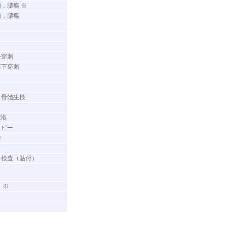
胞，膿瘍 ※
胞，膿瘍
外穿刺
膜下穿刺
，骨髄生検
採取
コピー
作
ー検査（貼付）
ト
 ※
ト