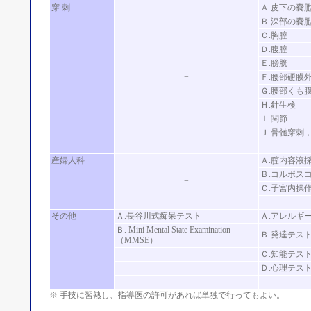
穿 刺
Ａ.皮下の嚢
Ｂ.深部の嚢
Ｃ.胸腔
Ｄ.腹腔
Ｅ.膀胱
−
Ｆ.腰部硬膜
Ｇ.腰部くも
Ｈ.針生検
Ｉ.関節
Ｊ.骨髄穿刺
産婦人科
Ａ.腟内容液
Ｂ.コルポス
−
Ｃ.子宮内操
その他
Ａ.長谷川式痴呆テスト
Ａ.アレルギ
Ｂ. Mini Mental State Examination
Ｂ.発達テス
（MMSE）
Ｃ.知能テスト
Ｄ.心理テス
※ 手技に習熟し、指導医の許可があれば単独で行ってもよい。