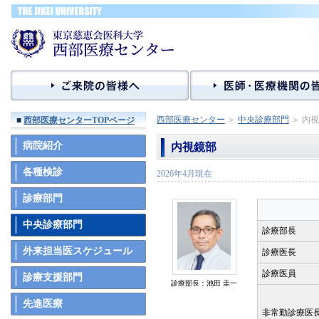
西部医療センター
＞
中央診療部門
＞ 内
■
西部医療センターTOPページ
病院紹介
内視鏡部
各種検診
2026年4月現在
診療部門
中央診療部門
診療部長
外来担当医スケジュール
診療医長
診療医員
診療支援部門
診療部長：池田 圭一
先進医療
非常勤診療医