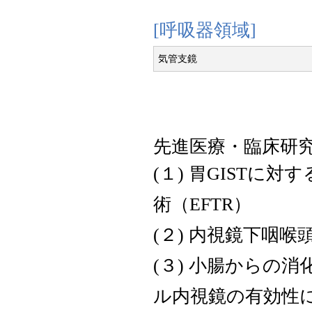
[呼吸器領域]
気管支鏡
先進医療・臨床研
(１) 胃GIST
術（EFTR）
(２) 内視鏡下咽喉
(３) 小腸からの
ル内視鏡の有効性