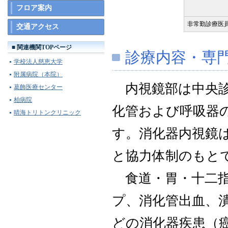
フロア案内
非常勤診療医
交通アクセス
■ 関連機関TOPページ
診療内容・専
学校法人慈恵大学
附属病院（本院）
内視鏡部は中央診
葛飾医療センター
柏病院
化管および呼吸器
晴海トリトンクリニック
す。消化器内視鏡
と協力体制のもと
食道・胃・十二指
プ、消化管出血、
どの消化器疾患（