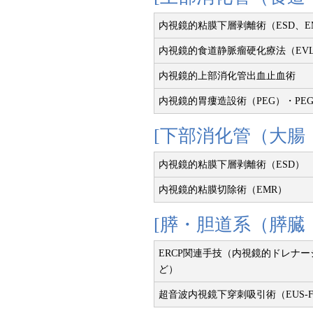
内視鏡的粘膜下層剥離術（ESD、EM
内視鏡的食道静脈瘤硬化療法（EVL+
内視鏡的上部消化管出血止血術
内視鏡的胃瘻造設術（PEG）・PE
[下部消化管（大腸
内視鏡的粘膜下層剥離術（ESD）
内視鏡的粘膜切除術（EMR）
[膵・胆道系（膵臓
ERCP関連手技（内視鏡的ドレナ
ど）
超音波内視鏡下穿刺吸引術（EUS-F