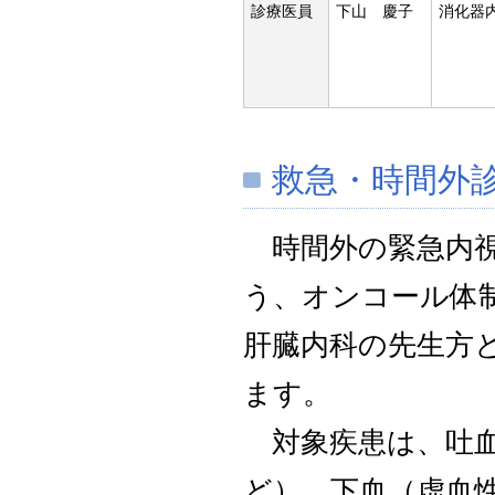
診療医員
下山 慶子
消化器
救急・時間外
時間外の緊急内視鏡
う、オンコール体
肝臓内科の先生方
ます。
対象疾患は、吐血
ど）、下血（虚血