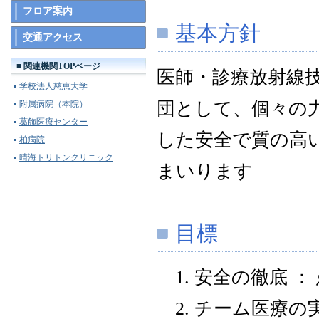
フロア案内
基本方針
交通アクセス
■ 関連機関TOPページ
医師・診療放射線
学校法人慈恵大学
団として、個々の
附属病院（本院）
葛飾医療センター
した安全で質の高
柏病院
晴海トリトンクリニック
まいります
目標
1. 安全の徹底 
2. チーム医療の