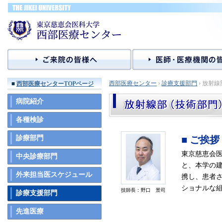
西部医療センター
›
診療支援部門
› 放射
■
西部医療センターTOPページ
病院紹介
各種検診
診療部門
■ ご挨拶
東京慈恵会
中央診療部門
と、本学の
外来担当医スケジュール
携し、患者
ショナルな
技師長：野口 景司
診療支援部門
先進医療