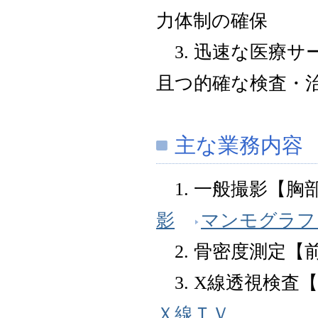
力体制の確保
3. 迅速な医療サ
且つ的確な検査・
主な業務内容
1. 一般撮影【胸
影
マンモグラフ
2. 骨密度測定【
3. X線透視検査
Ｘ線ＴＶ