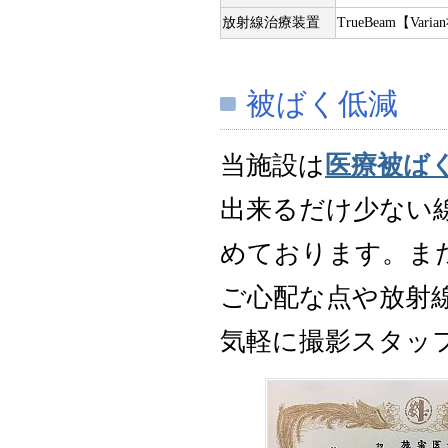
放射線治療装置
TrueBeam【Vari
被ばく低減
当施設は
医療被ば
出来るだけ少ない
めております。ま
ご心配な点や放射
気軽に撮影スタッ