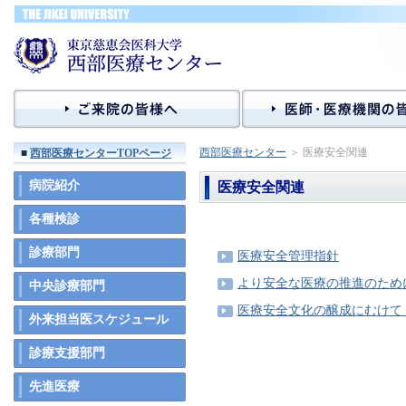
西部医療センター
＞ 医療安全関連
■
西部医療センターTOPページ
病院紹介
医療安全関連
各種検診
診療部門
医療安全管理指針
より安全な医療の推進のため
中央診療部門
医療安全文化の醸成にむけて（T
外来担当医スケジュール
診療支援部門
先進医療