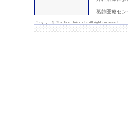
葛飾医療セ