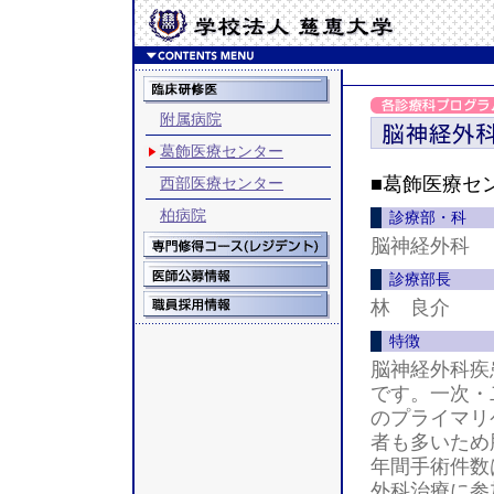
附属病院
葛飾医療センター
■葛飾医療セ
西部医療センター
柏病院
診療部・科
脳神経外科
診療部長
林 良介
特徴
脳神経外科疾
です。一次・
のプライマリ
者も多いため
年間手術件数
外科治療に参