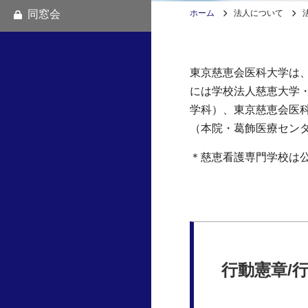
同窓会
ホーム
法人について
東京慈恵会医科大学は、
には学校法人慈恵大学
学科）、東京慈恵会医
（本院・葛飾医療セン
＊慈恵看護専門学校は
行動憲章/