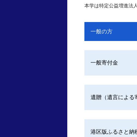
本学は特定公益増進法
一般の方
一般寄付金
遺贈（遺言による
港区版ふるさと納