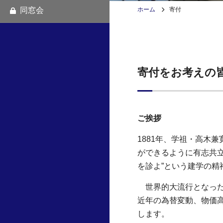
同窓会
ホーム
寄付
寄付をお考えの
ご挨拶
1881年、学祖・高木
ができるように有志共立
を診よ”という建学の
世界的大流行となった
近年の為替変動、物価
します。