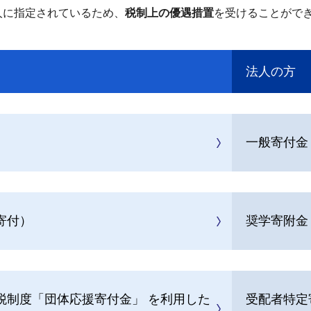
人に指定されているため、
税制上の優遇措置
を受けることがで
法人の方
一般寄付金
寄付）
奨学寄附金
税制度「団体応援寄付金」 を利用した
受配者特定