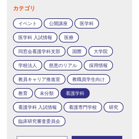
カテゴリ
イベント
公開講座
医学科
医学科 入試情報
医療
同窓会看護学科支部
国際
大学院
学校法人
慈恵のリアル
採用情報
教員キャリア推進室
教職員学生向け
教育
未分類
看護学科
看護学科 入試情報
看護専門学校
研究
臨床研究審査委員会