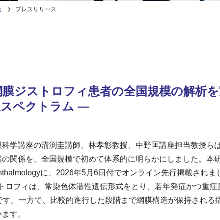
覧
プレスリリース
関連網膜ジストロフィ患者の全国規模の解析
スペクトラム ―
学講座の溝渕圭講師、林孝彰教授、中野匡講座担当教授らは、
異の関係を、全国規模で初めて体系的に明らかにしました。本
l of Ophthalmologyに、2026年5月6日付でオンライン先行掲載され
トロフィは、常染色体潜性遺伝形式をとり、若年発症かつ重症度の高い遺伝
RD) の一つです。一方で、比較的進行した段階まで網膜構造が保持
います。