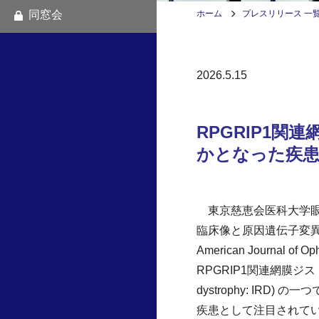
同窓会
ホーム
プレスリリース 一
2026.5.15
RPGRIP1
かとなった疾患
東京慈恵会医科大学眼科
臨床像と原因遺伝子変
American Journa
RPGRIP1関連網膜ジス
dystrophy: I
疾患として注目されて