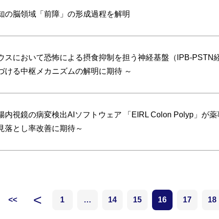
知の脳領域「前障」の形成過程を解明
ウスにおいて恐怖による摂食抑制を担う神経基盤（lPB-PSTN
づける中枢メカニズムの解明に期待 ～
腸内視鏡の病変検出AIソフトウェア 「EIRL Colon Poly
見落とし率改善に期待～
<
<<
1
…
14
15
16
17
18