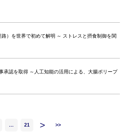
経路）を世界で初めて解明 ～ ストレスと摂食制御を関
p」が薬事承認を取得 ～人工知能の活用による、大腸ポリープ
>
…
21
>>