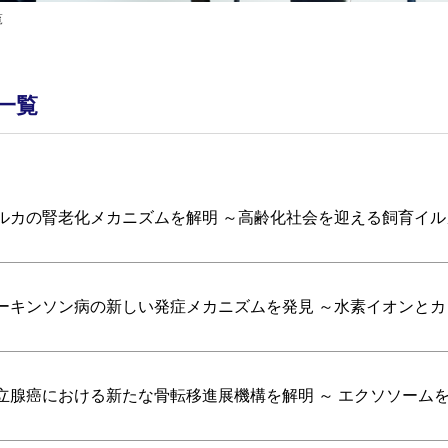
覧
一覧
ルカの腎老化メカニズムを解明 ～高齢化社会を迎える飼育イル
ーキンソン病の新しい発症メカニズムを発見 ～水素イオンと
立腺癌における新たな骨転移進展機構を解明 ～ エクソソーム