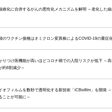
線維化に合併するがんの悪性化メカニズムを解明 ～老化した
婦のワクチン接種はオミクロン変異株によるCOVID-19の重
かりつけ医機能が高いほどコロナ禍での入院リスクが低下 ～
が約6割減少～
イオフィルムを数秒で透明化する新技術「iCBiofilm」を開
ることが可能に～