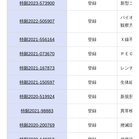
特願2023-573900
登録
新型コロ
バイオフ
特願2022-505907
登録
観察方法
特願2021-556164
登録
Ｘ線不透
特願2021-073670
登録
ＰＥＧ修
特願2021-167873
登録
レンチウ
特願2021-150597
登録
生体組織
特願2020-519924
登録
新規肝癌
特願2021-98883
登録
異常検出
特願2020-200769
登録
挫滅症候