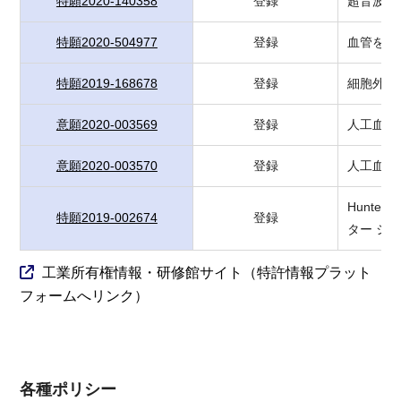
特願2020-140358
登録
超音波検
特願2020-504977
登録
血管を標
特願2019-168678
登録
細胞外の
意願2020-003569
登録
人工血管
意願2020-003570
登録
人工血管
Hunt
特願2019-002674
登録
ター シ
工業所有権情報・研修館サイト（特許情報プラット
フォームへリンク）
各種ポリシー