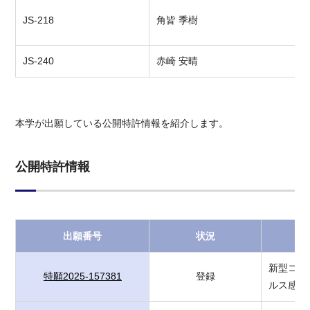
JS-218
角皆 季樹
JS-240
赤崎 安晴
本学が出願している公開特許情報を紹介します。
公開特許情報
出願番号
状況
新型コロ
特願2025-157381
登録
ルス感染